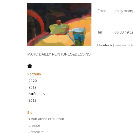
Email dailly.marc@
Tel 06 03 49 19
Ultra-book
| création de 
MARC DAILLY PEINTURES&DESSINS
Portfolio
2020
2019
Extérieurs
2018
Bio
A voir aussi et surtout
presse
Presse 2