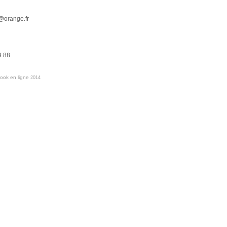
orange.fr
 88
book en ligne
2014